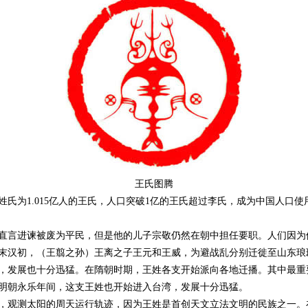
王氏图腾
为1.015亿人的王氏，人口突破1亿的王氏超过李氏，成为中国人口使
言进谏被废为平民，但是他的儿子宗敬仍然在朝中担任要职。人们因为他
末汉初，（王翦之孙）王离之子王元和王威，为避战乱分别迁徙至山东琅
发展也十分迅猛。在隋朝时期，王姓各支开始派向各地迁播。其中最重
明朝永乐年间，这支王姓也开始进入台湾，发展十分迅猛。
观测太阳的周天运行轨迹，因为王姓是首创天文立法文明的民族之一。