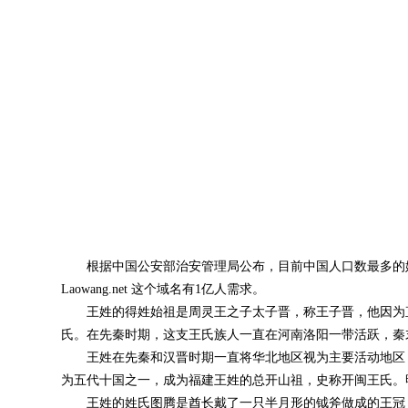
根据中国公安部治安管理局公布，目前中国人口数最多的姓氏
Laowang.net 这个域名有1亿人需求。
王姓的得姓始祖是周灵王之子太子晋，称王子晋，他因为直
氏。在先秦时期，这支王氏族人一直在河南洛阳一带活跃，秦
王姓在先秦和汉晋时期一直将华北地区视为主要活动地区，
为五代十国之一，成为福建王姓的总开山祖，史称开闽王氏。
王姓的姓氏图腾是酋长戴了一只半月形的钺斧做成的王冠，