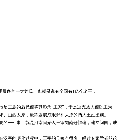
用最多的一大姓氏。也就是说有全国有1亿个老王，
是王族的后代便将其称为“王家”，于是这支族人便以王为
琊、山西太原，最终发展成琅琊和太原的两大王姓望族。
要的一件事，就是河南固始人王审知南迁福建，建立闽国，成
在汉字的演化过程中，王字的具象有很多，经过专家学者的论